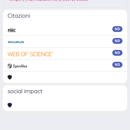
Citazioni
ND
ND
ND
ND
social impact