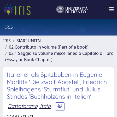
IRIS
IRIS
SIARI UNITN
02 Contributo in volume (Part of a book)
02.1 Saggio su volume miscellaneo o Capitolo di libro
(Essay or Book Chapter)
Italiener als Spitzbuben in Eugenie
Marlitts 'Die zwölf Apostel', Friedrich
Spielhagens 'Sturmflut' und Julius
Stindes 'Buchholzens in Italien'
Battafarano, Italo
;
2000-01-01