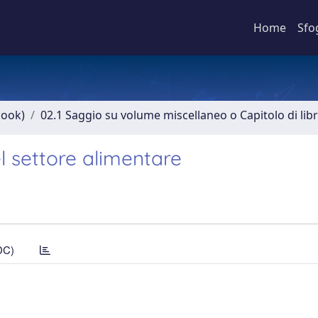
Home
Sfo
book)
02.1 Saggio su volume miscellaneo o Capitolo di lib
el settore alimentare
DC)