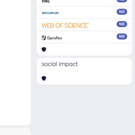
ND
ND
ND
social impact