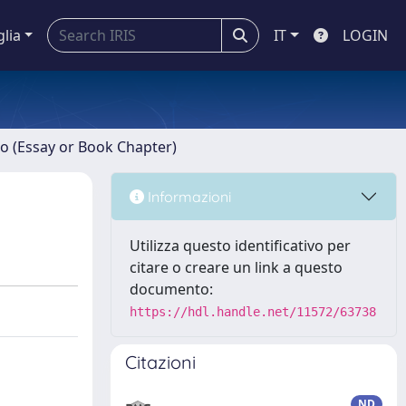
glia
IT
LOGIN
ro (Essay or Book Chapter)
Informazioni
Utilizza questo identificativo per
citare o creare un link a questo
documento:
https://hdl.handle.net/11572/63738
Citazioni
ND