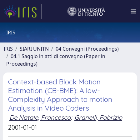
IRIS
IRIS
SIARI UNITN
04 Convegni (Proceedings)
04.1 Saggio in atti di convegno (Paper in
Proceedings)
Context-based Block Motion
Estimation (CB-BME): A low-
Complexity Approach to motion
Analysis in Video Coders
De Natale, Francesco
;
Granelli, Fabrizio
2001-01-01