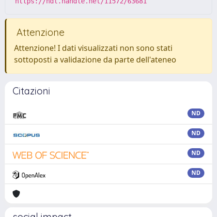
https://hdl.handle.net/11572/63681
Attenzione
Attenzione! I dati visualizzati non sono stati
sottoposti a validazione da parte dell'ateneo
Citazioni
ND
ND
ND
ND
social impact