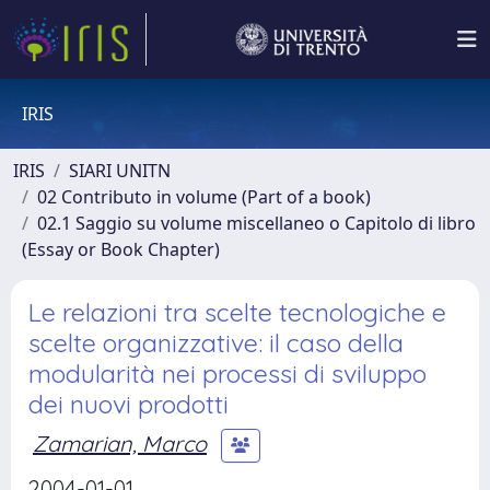
IRIS
IRIS
SIARI UNITN
02 Contributo in volume (Part of a book)
02.1 Saggio su volume miscellaneo o Capitolo di libro
(Essay or Book Chapter)
Le relazioni tra scelte tecnologiche e
scelte organizzative: il caso della
modularità nei processi di sviluppo
dei nuovi prodotti
Zamarian, Marco
2004-01-01