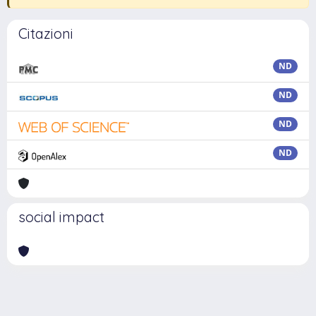
Citazioni
ND
ND
ND
ND
social impact