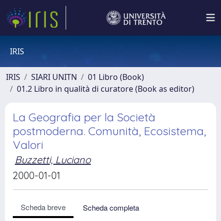
IRIS
IRIS
SIARI UNITN
01 Libro (Book)
01.2 Libro in qualità di curatore (Book as editor)
La Geografia per la Società
postmoderna. Comunità, Ecosistema,
Valori
Buzzetti, Luciano
2000-01-01
Scheda breve
Scheda completa