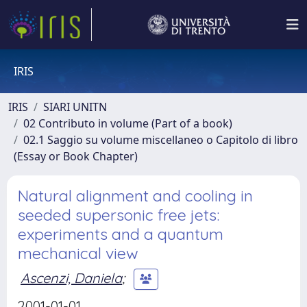
IRIS
IRIS
SIARI UNITN
02 Contributo in volume (Part of a book)
02.1 Saggio su volume miscellaneo o Capitolo di libro
(Essay or Book Chapter)
Natural alignment and cooling in
seeded supersonic free jets:
experiments and a quantum
mechanical view
Ascenzi, Daniela
;
2001-01-01