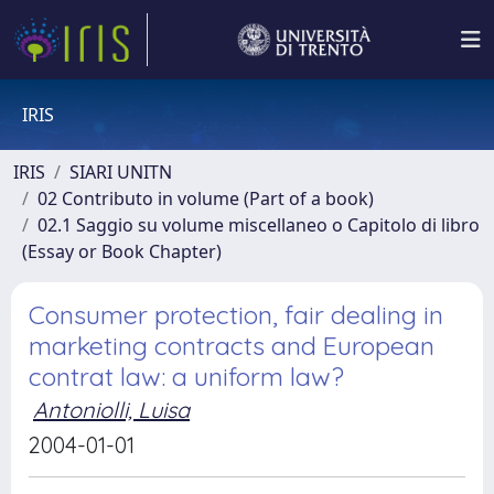
IRIS
IRIS
SIARI UNITN
02 Contributo in volume (Part of a book)
02.1 Saggio su volume miscellaneo o Capitolo di libro
(Essay or Book Chapter)
Consumer protection, fair dealing in
marketing contracts and European
contrat law: a uniform law?
Antoniolli, Luisa
2004-01-01