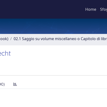
Home
Sfo
book)
02.1 Saggio su volume miscellaneo o Capitolo di lib
echt
DC)