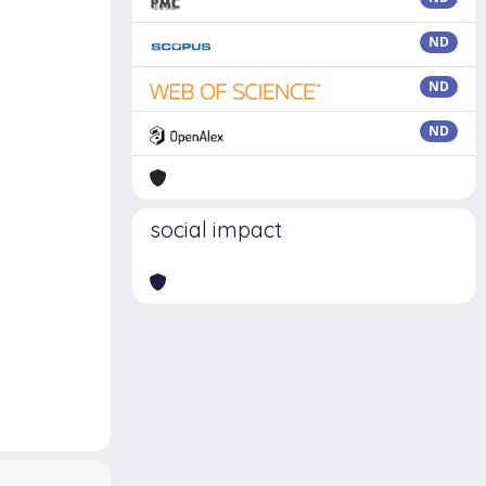
ND
ND
ND
social impact