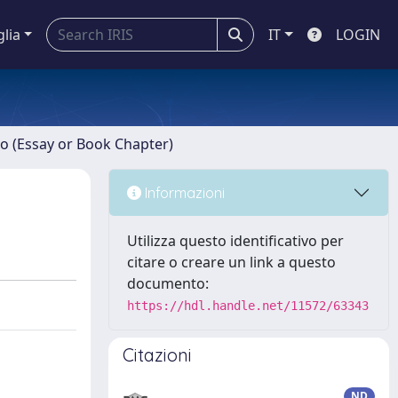
glia
IT
LOGIN
ro (Essay or Book Chapter)
Informazioni
Utilizza questo identificativo per
citare o creare un link a questo
documento:
https://hdl.handle.net/11572/63343
Citazioni
ND