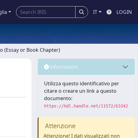
glia
IT
LOGIN
ro (Essay or Book Chapter)
Informazioni
Utilizza questo identificativo per
citare o creare un link a questo
documento:
https://hdl.handle.net/11572/63342
Attenzione
Attenzione! I dati visualizzati non