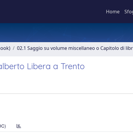
Home
Sfo
book)
02.1 Saggio su volume miscellaneo o Capitolo di lib
alberto Libera a Trento
DC)