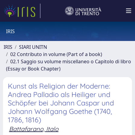
IRIS
IRIS
SIARI UNITN
02 Contributo in volume (Part of a book)
02.1 Saggio su volume miscellaneo o Capitolo di libro
(Essay or Book Chapter)
Kunst als Religion der Moderne:
Andrea Palladio als Heiliger und
Schöpfer bei Johann Caspar und
Johann Wolfgang Goethe (1740,
1786, 1816)
Battafarano, Italo