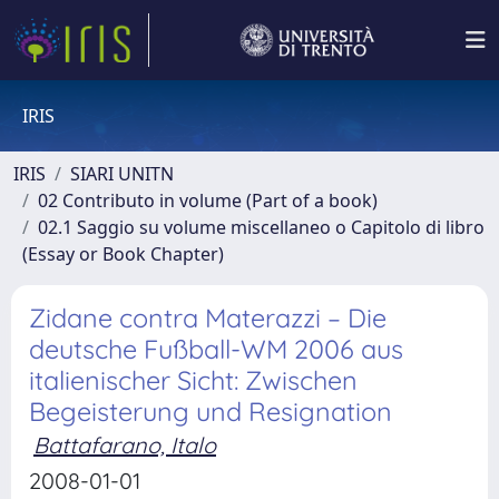
IRIS
IRIS
SIARI UNITN
02 Contributo in volume (Part of a book)
02.1 Saggio su volume miscellaneo o Capitolo di libro
(Essay or Book Chapter)
Zidane contra Materazzi – Die
deutsche Fußball-WM 2006 aus
italienischer Sicht: Zwischen
Begeisterung und Resignation
Battafarano, Italo
2008-01-01