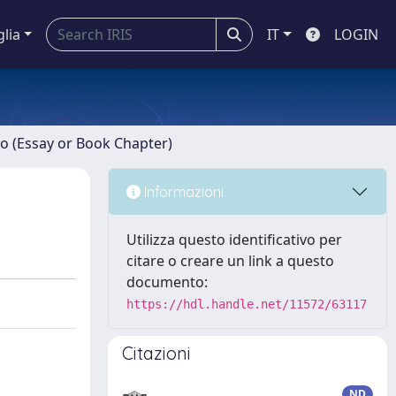
glia
IT
LOGIN
ro (Essay or Book Chapter)
Informazioni
Utilizza questo identificativo per
citare o creare un link a questo
documento:
https://hdl.handle.net/11572/63117
Citazioni
ND