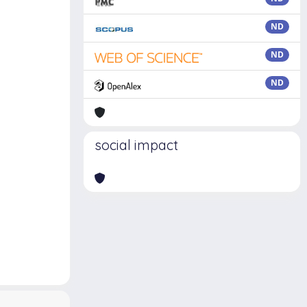
ND
ND
ND
social impact