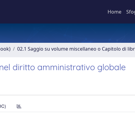
Home
Sfo
book)
02.1 Saggio su volume miscellaneo o Capitolo di lib
 nel diritto amministrativo globale
DC)