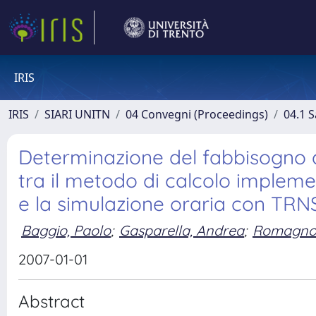
IRIS
IRIS
SIARI UNITN
04 Convegni (Proceedings)
04.1 S
Determinazione del fabbisogno d
tra il metodo di calcolo implem
e la simulazione oraria con TRN
Baggio, Paolo
;
Gasparella, Andrea
;
Romagnoni
2007-01-01
Abstract