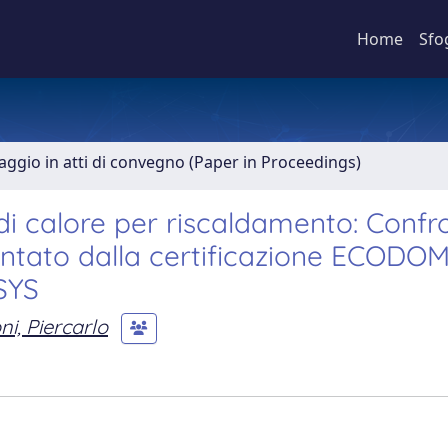
Home
Sfo
aggio in atti di convegno (Paper in Proceedings)
i calore per riscaldamento: Confr
entato dalla certificazione ECODO
SYS
, Piercarlo