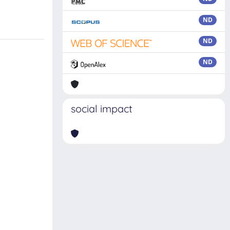
ND
ND
ND
social impact