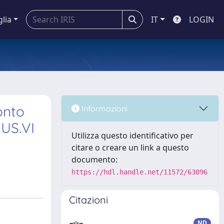
glia
IT
LOGIN
onto
Informazioni
MUS.VI
Utilizza questo identificativo per
citare o creare un link a questo
documento:
https://hdl.handle.net/11572/63096
Citazioni
ND