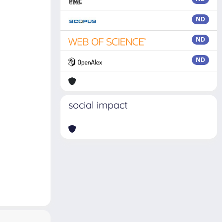
ND
ND
ND
social impact