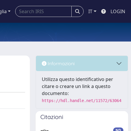
glia
IT
LOGIN
Informazioni
Utilizza questo identificativo per
citare o creare un link a questo
documento:
https://hdl.handle.net/11572/63064
Citazioni
ND