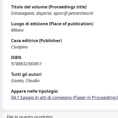
Titolo del volume (Proceedings title)
Estravaganti, disperse, apocrifi petrarcheschi
Luogo di edizione (Place of publication)
Milano
Casa editrice (Publisher)
Cisalpino
ISBN
9788832360851
Tutti gli autori
Giunta, Claudio
Appare nelle tipologie:
04.1 Saggio in atti di convegno (Paper in Proceedings
File in questo prodotto: