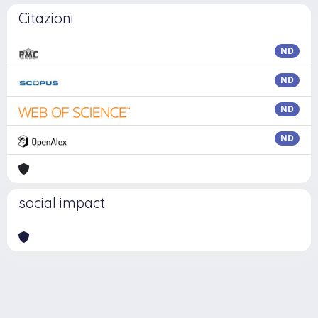
Citazioni
ND
ND
ND
ND
social impact