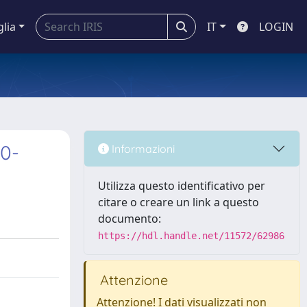
glia
IT
LOGIN
80-
Informazioni
Utilizza questo identificativo per
citare o creare un link a questo
documento:
https://hdl.handle.net/11572/62986
Attenzione
Attenzione! I dati visualizzati non