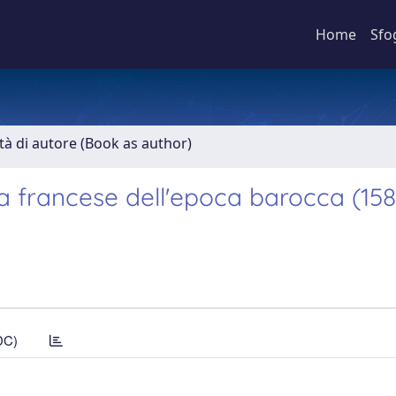
Home
Sfo
ità di autore (Book as author)
ura francese dell'epoca barocca (15
DC)