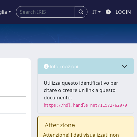
glia
IT
LOGIN
Informazioni
Utilizza questo identificativo per
citare o creare un link a questo
documento:
https://hdl.handle.net/11572/62979
Attenzione
Attenzione! I dati visualizzati non