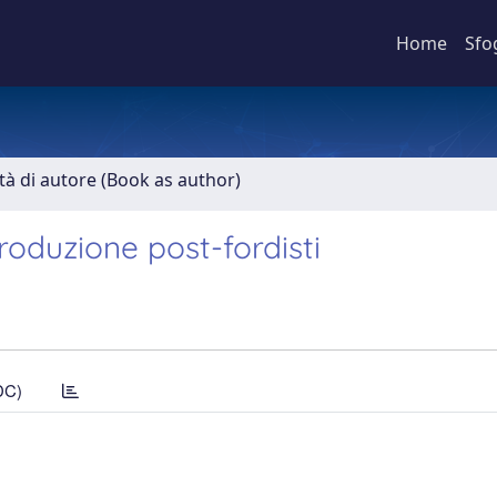
Home
Sfo
ità di autore (Book as author)
roduzione post-fordisti
DC)