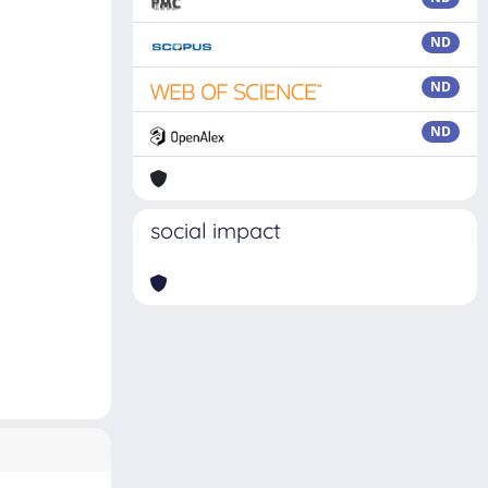
ND
ND
ND
social impact