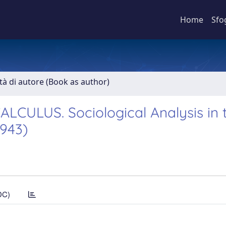
Home
Sfo
ità di autore (Book as author)
CULUS. Sociological Analysis in 
1943)
DC)