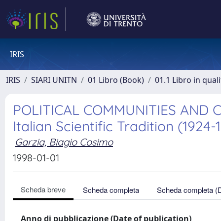
IRIS
IRIS
SIARI UNITN
01 Libro (Book)
01.1 Libro in qual
POLITICAL COMMUNITIES AND CAL
Italian Scientific Tradition (1924-
Garzia, Biagio Cosimo
1998-01-01
Scheda breve
Scheda completa
Scheda completa (
Anno di pubblicazione (Date of publication)