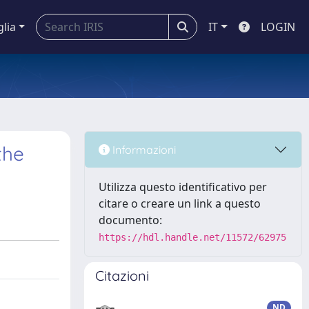
glia
IT
LOGIN
the
Informazioni
Utilizza questo identificativo per
citare o creare un link a questo
documento:
https://hdl.handle.net/11572/62975
Citazioni
ND