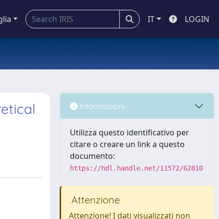
glia
IT
LOGIN
etical
Informazioni
Utilizza questo identificativo per
citare o creare un link a questo
documento:
https://hdl.handle.net/11572/62810
Attenzione
Attenzione! I dati visualizzati non