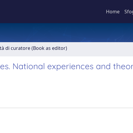
Home
Sfo
ità di curatore (Book as editor)
es. National experiences and theor