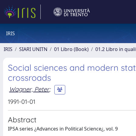
IRIS
IRIS
SIARI UNITN
01 Libro (Book)
01.2 Libro in qual
Social sciences and modern stat
crossroads
Wagner, Peter
;
1991-01-01
Abstract
IPSA series ¿Advances in Political Science¿, vol. 9