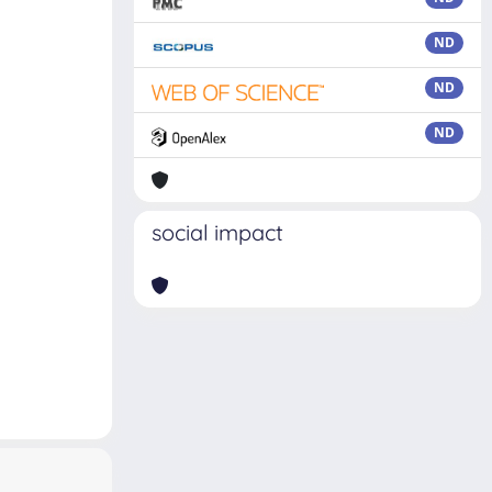
ND
ND
ND
social impact