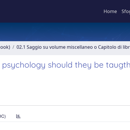
Home
Sfo
book)
02.1 Saggio su volume miscellaneo o Capitolo di lib
 psychology should they be taugt
DC)