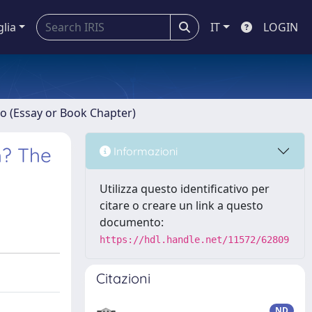
glia
IT
LOGIN
ro (Essay or Book Chapter)
h? The
Informazioni
Utilizza questo identificativo per
citare o creare un link a questo
documento:
https://hdl.handle.net/11572/62809
Citazioni
ND