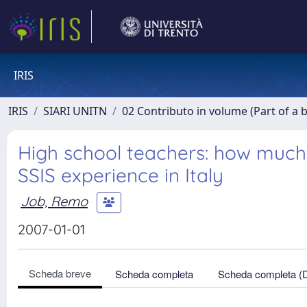
IRIS
IRIS
SIARI UNITN
02 Contributo in volume (Part of a 
High school teachers: how much
SSIS experience in Italy
Job, Remo
2007-01-01
Scheda breve
Scheda completa
Scheda completa (