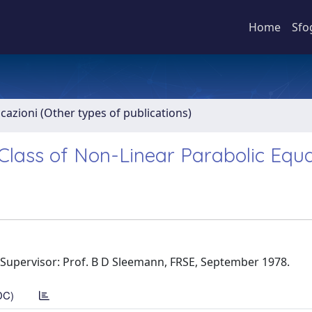
Home
Sfo
icazioni (Other types of publications)
 Class of Non-Linear Parabolic Equ
Supervisor: Prof. B D Sleemann, FRSE, September 1978.
DC)