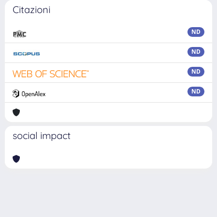
Citazioni
ND
ND
ND
ND
social impact
Powered by
IRIS
-
about IRIS
-