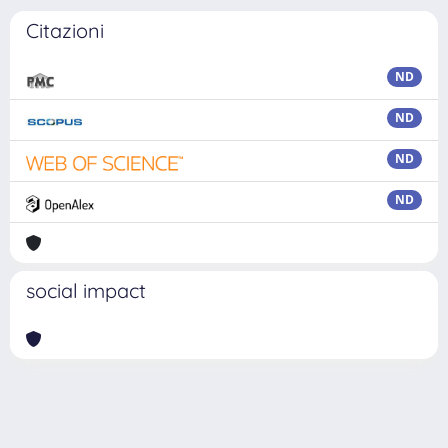
Citazioni
ND
ND
ND
ND
social impact