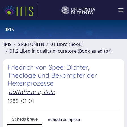
IRIS
IRIS
SIARI UNITN
01 Libro (Book)
01.2 Libro in qualità di curatore (Book as editor)
Friedrich von Spee: Dichter,
Theologe und Bekämpfer der
Hexenprozesse
Battafarano, Italo
1988-01-01
Scheda breve
Scheda completa