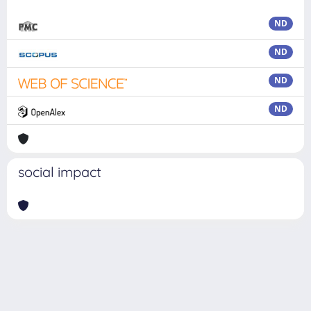
ND
ND
ND
ND
social impact
Powered by
IRIS
-
about IRIS
-
Utilizzo dei cookie
Copyright © 2026