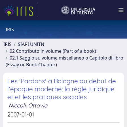
IRIS
IRIS
SIARI UNITN
02 Contributo in volume (Part of a book)
02.1 Saggio su volume miscellaneo o Capitolo di libro
(Essay or Book Chapter)
Les 'Pardons' à Bologne au début de
l'époque moderne: la règle juridique
et et les pratiques sociales
Niccoli, Ottavia
2007-01-01