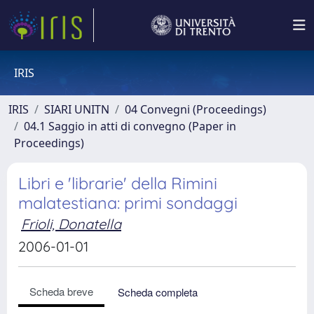
IRIS
IRIS
SIARI UNITN
04 Convegni (Proceedings)
04.1 Saggio in atti di convegno (Paper in
Proceedings)
Libri e 'librarie' della Rimini
malatestiana: primi sondaggi
Frioli, Donatella
2006-01-01
Scheda breve
Scheda completa