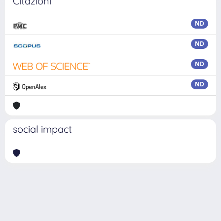
Citazioni
ND
ND
ND
ND
social impact
Powered by
IRIS
-
about IRIS
-