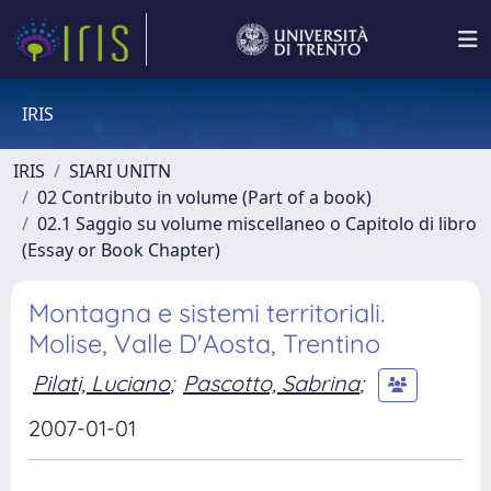
IRIS
IRIS
SIARI UNITN
02 Contributo in volume (Part of a book)
02.1 Saggio su volume miscellaneo o Capitolo di libro
(Essay or Book Chapter)
Montagna e sistemi territoriali.
Molise, Valle D'Aosta, Trentino
Pilati, Luciano
;
Pascotto, Sabrina
;
2007-01-01