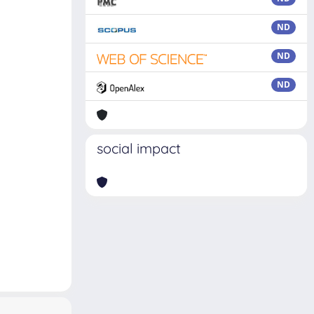
ND
ND
ND
social impact