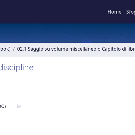
Home
Sfo
book)
02.1 Saggio su volume miscellaneo o Capitolo di lib
discipline
DC)