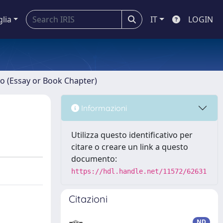
glia
IT
LOGIN
ro (Essay or Book Chapter)
Informazioni
Utilizza questo identificativo per
citare o creare un link a questo
documento:
https://hdl.handle.net/11572/62631
Citazioni
ND