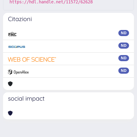
https://hdl.handle.net/11572/62628
Citazioni
ND
ND
ND
ND
social impact