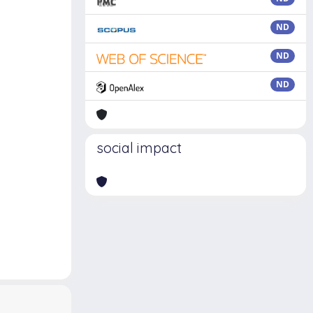
ND
ND
ND
social impact