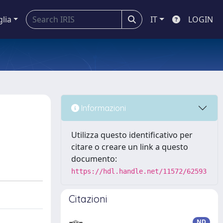
glia
IT
LOGIN
Informazioni
Utilizza questo identificativo per
citare o creare un link a questo
documento:
https://hdl.handle.net/11572/62593
Citazioni
ND