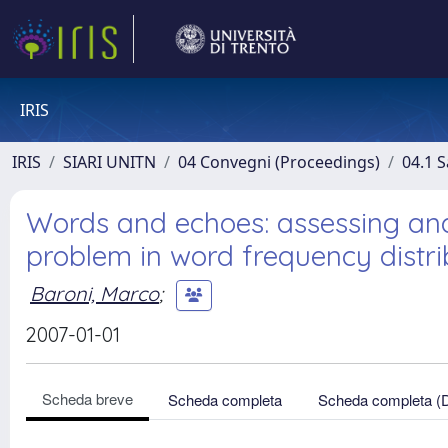
IRIS
IRIS
SIARI UNITN
04 Convegni (Proceedings)
04.1 S
Words and echoes: assessing an
problem in word frequency distr
Baroni, Marco
;
2007-01-01
Scheda breve
Scheda completa
Scheda completa (