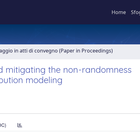
Home
Sfo
aggio in atti di convegno (Paper in Proceedings)
d mitigating the non-randomness
ibution modeling
DC)