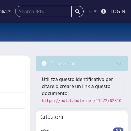
glia
IT
LOGIN
Informazioni
Utilizza questo identificativo per
citare o creare un link a questo
documento:
https://hdl.handle.net/11572/62310
Citazioni
ND