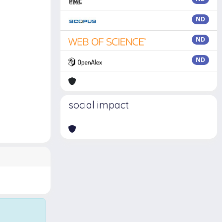
ND
ND
ND
social impact