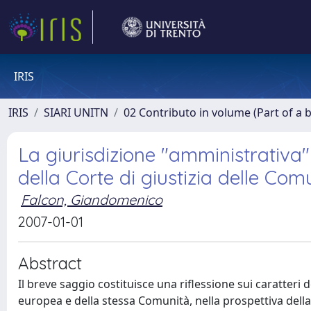
IRIS
IRIS
SIARI UNITN
02 Contributo in volume (Part of a 
La giurisdizione "amministrativa" 
della Corte di giustizia delle Co
Falcon, Giandomenico
2007-01-01
Abstract
Il breve saggio costituisce una riflessione sui caratteri
europea e della stessa Comunità, nella prospettiva della