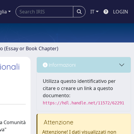
glia
IT
LOGIN
ro (Essay or Book Chapter)
ionali
Informazioni
Utilizza questo identificativo per
citare o creare un link a questo
documento:
https://hdl.handle.net/11572/62291
Attenzione
lla Comunità
va"
Attenzione! I dati visualizzati non