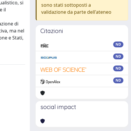
listico, si
sono stati sottoposti a
 il
validazione da parte dell'ateneo
azione di
Citazioni
tiva, ma nel
one e Stati,
ND
ND
ND
ND
social impact