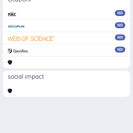
ND
ND
ND
ND
social impact
Powered by
IRIS
-
about IRIS
-
Utilizzo dei cookie
Copyright © 2026