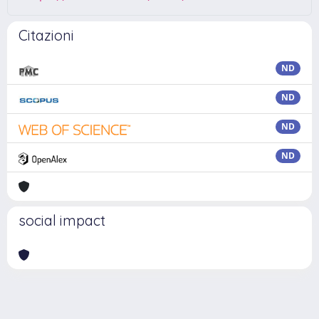
Citazioni
ND
ND
ND
ND
social impact