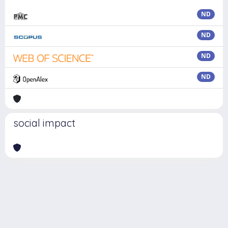
ND
ND
ND
ND
social impact
Powered by
IRIS
-
about IRIS
-
Utilizzo dei cookie
Copyright © 2026