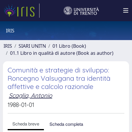
IRIS
IRIS
SIARI UNITN
01 Libro (Book)
01.1 Libro in qualità di autore (Book as author)
Comunità e strategie di sviluppo:
Roncegno Valsugana tra identità
affettive e calcolo razionale
Scaglia, Antonio
1988-01-01
Scheda breve
Scheda completa