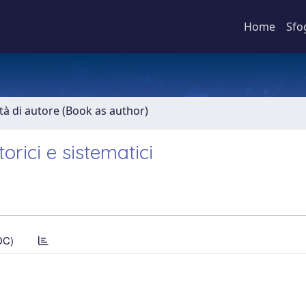
Home
Sfo
ità di autore (Book as author)
torici e sistematici
DC)