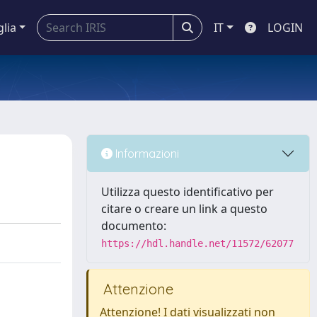
glia
IT
LOGIN
Informazioni
Utilizza questo identificativo per
citare o creare un link a questo
documento:
https://hdl.handle.net/11572/62077
Attenzione
Attenzione! I dati visualizzati non