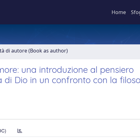
Home
Sfo
ità di autore (Book as author)
'amore: una introduzione al pensiero
à di Dio in un confronto con la filoso
DC)