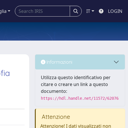
glia
IT
LOGIN
Informazioni
fia
Utilizza questo identificativo per
citare o creare un link a questo
documento:
https://hdl.handle.net/11572/62076
Attenzione
Attenzione! I dati visualizzati non