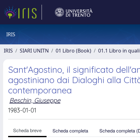
IRIS
IRIS
SIARI UNITN
01 Libro (Book)
01.1 Libro in qual
Sant'Agostino, il significato dell
agostiniano dai Dialoghi alla Citt
contemporanea
Beschin, Giuseppe
1983-01-01
Scheda breve
Scheda completa
Scheda completa (