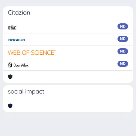
Citazioni
ND
ND
ND
ND
social impact