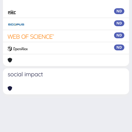
ND
ND
ND
ND
social impact
Powered by
IRIS
-
about IRIS
-
Utilizzo dei cookie
Copyright © 2026