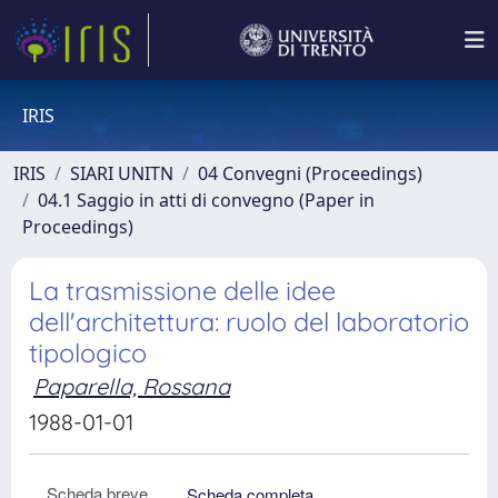
IRIS
IRIS
SIARI UNITN
04 Convegni (Proceedings)
04.1 Saggio in atti di convegno (Paper in
Proceedings)
La trasmissione delle idee
dell'architettura: ruolo del laboratorio
tipologico
Paparella, Rossana
1988-01-01
Scheda breve
Scheda completa