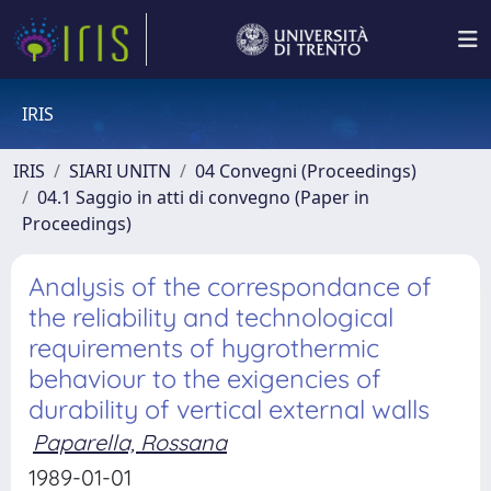
IRIS
IRIS
SIARI UNITN
04 Convegni (Proceedings)
04.1 Saggio in atti di convegno (Paper in
Proceedings)
Analysis of the correspondance of
the reliability and technological
requirements of hygrothermic
behaviour to the exigencies of
durability of vertical external walls
Paparella, Rossana
1989-01-01