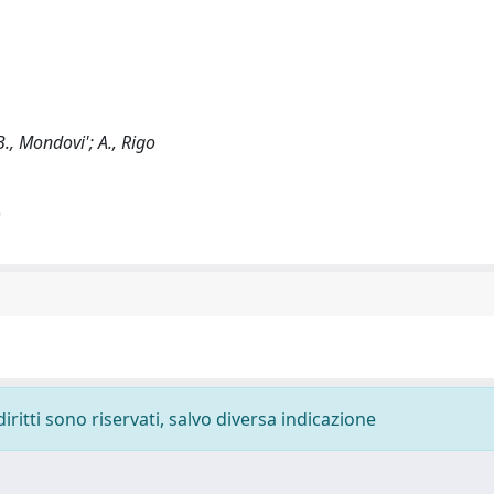
B., Mondovi'; A., Rigo
)
diritti sono riservati, salvo diversa indicazione