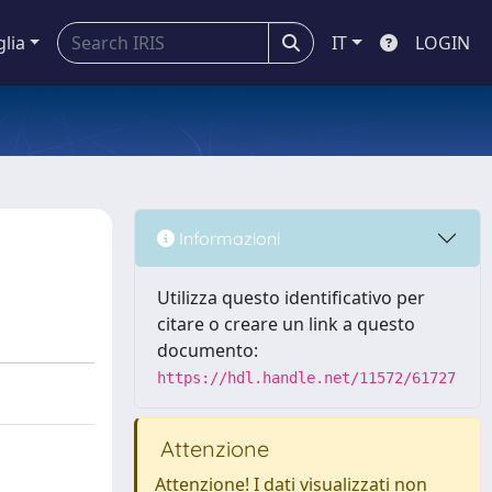
glia
IT
LOGIN
Informazioni
Utilizza questo identificativo per
citare o creare un link a questo
documento:
https://hdl.handle.net/11572/61727
Attenzione
Attenzione! I dati visualizzati non