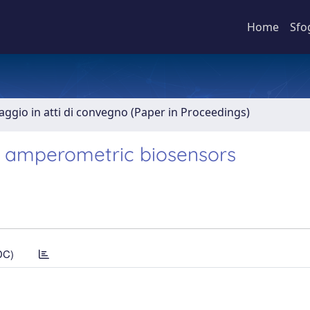
Home
Sfo
aggio in atti di convegno (Paper in Proceedings)
y amperometric biosensors
DC)