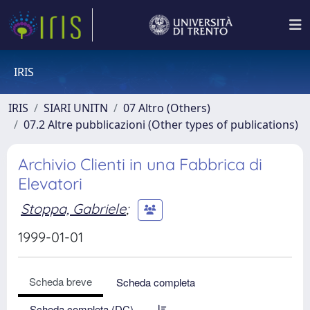
IRIS
IRIS
SIARI UNITN
07 Altro (Others)
07.2 Altre pubblicazioni (Other types of publications)
Archivio Clienti in una Fabbrica di
Elevatori
Stoppa, Gabriele
;
1999-01-01
Scheda breve
Scheda completa
Scheda completa (DC)