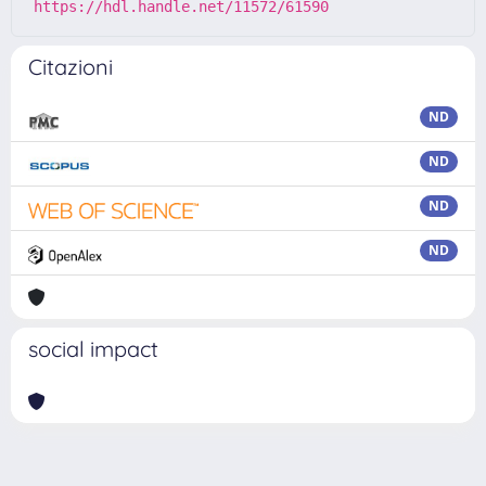
https://hdl.handle.net/11572/61590
Citazioni
ND
ND
ND
ND
social impact