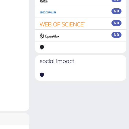
ND
ND
ND
social impact