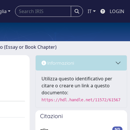
glia
IT
LOGIN
ro (Essay or Book Chapter)
Informazioni
Utilizza questo identificativo per
citare o creare un link a questo
documento:
https://hdl.handle.net/11572/61567
Citazioni
ND