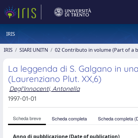
IRIS
IRIS
SIARI UNITN
02 Contributo in volume (Part of a 
La leggenda di S. Galgano in un
(Laurenziano Plut. XX,6)
Degl'Innocenti, Antonella
1997-01-01
Scheda breve
Scheda completa
Scheda completa (
Anno di pubblicazione (Date of publication)