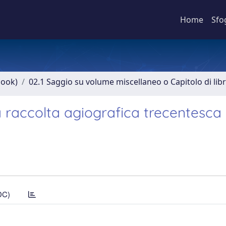
Home
Sfo
book)
02.1 Saggio su volume miscellaneo o Capitolo di lib
a raccolta agiografica trecentesca
DC)