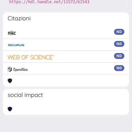
https://hdl.handle.net/11572/61543
Citazioni
ND
ND
ND
ND
social impact