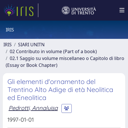
IRIS
IRIS
SIARI UNITN
02 Contributo in volume (Part of a book)
02.1 Saggio su volume miscellaneo o Capitolo di libro
(Essay or Book Chapter)
Gli elementi d'ornamento del
Trentino Alto Adige di età Neolitica
ed Eneolitica
Pedrotti, Annaluisa
1997-01-01