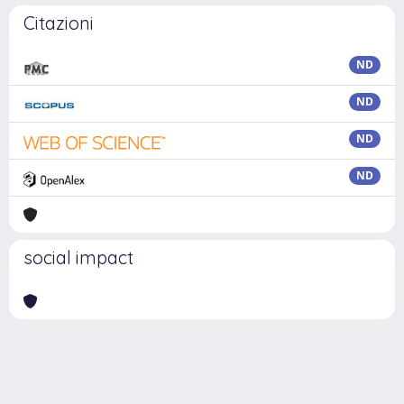
Citazioni
ND
ND
ND
ND
social impact