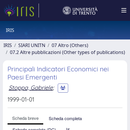
IRIS
IRIS
SIARI UNITN
07 Altro (Others)
07.2 Altre pubblicazioni (Other types of publications)
Principali Indicatori Economici nei
Paesi Emergenti
Stoppa, Gabriele
;
1999-01-01
Scheda breve
Scheda completa
Scheda completa (DC)